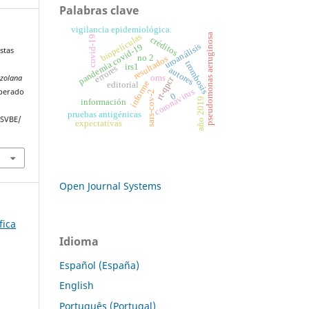
Palabras clave
vigilancia epidemiológica.
biopelículas
pseudomonas aeruginosa
covid-19
créditos
uroanálisis
pandemia covid-19
stas
no 2
resultados
trombosis
irs1
errores
autores
oms
ezolana
rt-qpcr
informe
editorial
coronavirus
uperado
sars-cov-2
0
año 2019
información
pruebas antigénicas
CSVBE/
expectativas
Open Journal Systems
fica
Idioma
Español (España)
English
Português (Portugal)