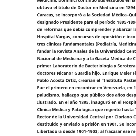
Medicina. Domínici continuó sus estudios en la
obtuvo el título de Doctor en Medicina en 1894.
Caracas, se incorporó a la Sociedad Médica–Qui
designado Presidente para el período 1895-18
de reformas que debía comprender y abarcar la
Hospital Vargas, concursos de oposición e inc
tres clínicas fundamentales (Pediatría, Medicin
fundar la Revista Anales de la Universidad Cent
Nacional de Medicina y a la Gaceta Médica de Ca
primer Laboratorio de Bacteriología y Seroterap
doctores Nicanor Guardia hijo, Enrique Meier Fl
Pablo Acosta Ortiz, crearían el “Instituto Pasteu
Fue el primero en encontrar en Venezuela, en 18
paludismo, hallazgo que público dos años despu
Ilustrado. En el año 1895, inauguró en el Hospi
Clínica Médica y Patológica que regentó hast
Rector de la Universidad Central por Cipriano 
destituido y enviado a prisión en 1901. Se inco
Libertadora desde 1901-1903; al fracasar ese m