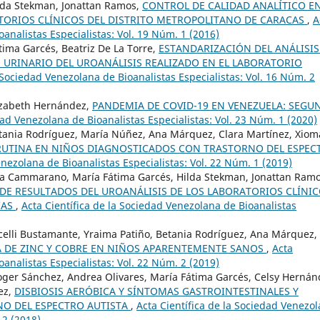
lda Stekman, Jonattan Ramos,
CONTROL DE CALIDAD ANALÍTICO EN
TORIOS CLÍNICOS DEL DISTRITO METROPOLITANO DE CARACAS
,
A
oanalistas Especialistas: Vol. 19 Núm. 1 (2016)
ima Garcés, Beatriz De La Torre,
ESTANDARIZACIÓN DEL ANÁLISIS
URINARIO DEL UROANÁLISIS REALIZADO EN EL LABORATORIO
a Sociedad Venezolana de Bioanalistas Especialistas: Vol. 16 Núm. 2
lizabeth Hernández,
PANDEMIA DE COVID-19 EN VENEZUELA: SEGU
dad Venezolana de Bioanalistas Especialistas: Vol. 23 Núm. 1 (2020)
tania Rodríguez, María Núñez, Ana Márquez, Clara Martínez, Xiom
RUTINA EN NIÑOS DIAGNOSTICADOS CON TRASTORNO DEL ESPEC
enezolana de Bioanalistas Especialistas: Vol. 22 Núm. 1 (2019)
eta Cammarano, María Fátima Garcés, Hilda Stekman, Jonattan Ramo
DE RESULTADOS DEL UROANÁLISIS DE LOS LABORATORIOS CLÍNI
CAS
,
Acta Científica de la Sociedad Venezolana de Bioanalistas
celli Bustamante, Yraima Patiño, Betania Rodríguez, Ana Márquez,
A DE ZINC Y COBRE EN NIÑOS APARENTEMENTE SANOS
,
Acta
oanalistas Especialistas: Vol. 22 Núm. 2 (2019)
ger Sánchez, Andrea Olivares, María Fátima Garcés, Celsy Hernán
ez,
DISBIOSIS AERÓBICA Y SÍNTOMAS GASTROINTESTINALES Y
O DEL ESPECTRO AUTISTA
,
Acta Científica de la Sociedad Venezo
 2 (2018)