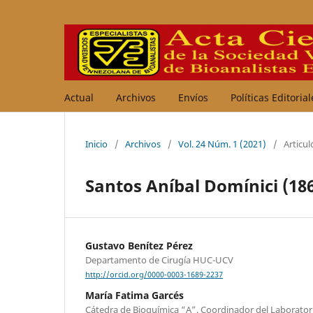
Actual
Archivos
Envíos
Políticas Editoria
Inicio
/
Archivos
/
Vol. 24 Núm. 1 (2021)
/
Articul
Santos Aníbal Domínici (18
Gustavo Benítez Pérez
Departamento de Cirugía HUC-UCV
http://orcid.org/0000-0003-1689-2237
María Fatima Garcés
Cátedra de Bioquímica “A”. Coordinador del Laboratori