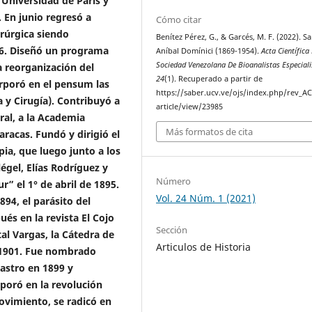
 Universidad de Paris y
 En junio regresó a
Cómo citar
rúrgica siendo
Benítez Pérez, G., & Garcés, M. F. (2022). S
96. Diseñó un programa
Aníbal Domínici (1869-1954).
Acta Científica
Sociedad Venezolana De Bioanalistas Especiali
 reorganización del
24
(1). Recuperado a partir de
orporó en el pensum las
https://saber.ucv.ve/ojs/index.php/rev_A
a y Cirugía). Contribuyó a
article/view/23985
ral, a la Academia
Más formatos de cita
racas. Fundó y dirigió el
ia, que luego junto a los
égel, Elías Rodríguez y
Número
r” el 1° de abril de 1895.
Vol. 24 Núm. 1 (2021)
94, el parásito del
és en la revista El Cojo
Sección
tal Vargas, la Cátedra de
Articulos de Historia
a 1901. Fue nombrado
Castro en 1899 y
rporó en la revolución
ovimiento, se radicó en