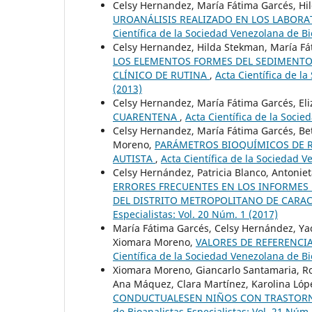
Celsy Hernandez, María Fátima Garcés, Hi
UROANÁLISIS REALIZADO EN LOS LABORA
Científica de la Sociedad Venezolana de Bi
Celsy Hernandez, Hilda Stekman, María Fát
LOS ELEMENTOS FORMES DEL SEDIMENTO 
CLÍNICO DE RUTINA
,
Acta Científica de l
(2013)
Celsy Hernandez, María Fátima Garcés, E
CUARENTENA
,
Acta Científica de la Socie
Celsy Hernandez, María Fátima Garcés, Be
Moreno,
PARÁMETROS BIOQUÍMICOS DE 
AUTISTA
,
Acta Científica de la Sociedad V
Celsy Hernández, Patricia Blanco, Antoni
ERRORES FRECUENTES EN LOS INFORMES 
DEL DISTRITO METROPOLITANO DE CARA
Especialistas: Vol. 20 Núm. 1 (2017)
María Fátima Garcés, Celsy Hernández, Ya
Xiomara Moreno,
VALORES DE REFERENCI
Científica de la Sociedad Venezolana de Bi
Xiomara Moreno, Giancarlo Santamaria, Ro
Ana Máquez, Clara Martínez, Karolina Lóp
CONDUCTUALESEN NIÑOS CON TRASTORN
de Bioanalistas Especialistas: Vol. 21 Núm.