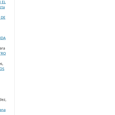
 EL
cta
 DE
NDA
ara
TRO
s,
COS
dez,
lana