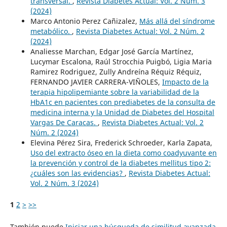
transversal.
,
Revista Diabetes Actual: Vol. 2 Núm. 3
(2024)
Marco Antonio Perez Cañizalez,
Más allá del síndrome
metabólico.
,
Revista Diabetes Actual: Vol. 2 Núm. 2
(2024)
Analiesse Marchan, Edgar José García Martínez,
Lucymar Escalona, Raúl Strocchia Puigbó, Ligia Maria
Ramirez Rodriguez, Zully Andreína Réquiz Réquiz,
FERNANDO JAVIER CARRERA-VIÑOLES,
Impacto de la
terapia hipolipemiante sobre la variabilidad de la
HbA1c en pacientes con prediabetes de la consulta de
medicina interna y la Unidad de Diabetes del Hospital
Vargas De Caracas.
,
Revista Diabetes Actual: Vol. 2
Núm. 2 (2024)
Elevina Pérez Sira, Frederick Schroeder, Karla Zapata,
Uso del extracto óseo en la dieta como coadyuvante en
la prevención y control de la diabetes mellitus tipo 2:
¿cuáles son las evidencias?
,
Revista Diabetes Actual:
Vol. 2 Núm. 3 (2024)
1
2
>
>>
También puede
Iniciar una búsqueda de similitud avanzada