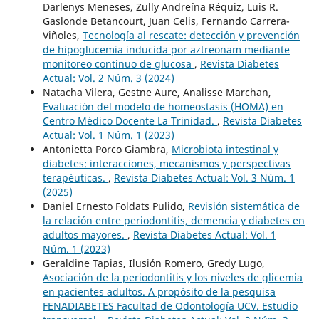
Darlenys Meneses, Zully Andreína Réquiz, Luis R.
Gaslonde Betancourt, Juan Celis, Fernando Carrera-
Viñoles,
Tecnología al rescate: detección y prevención
de hipoglucemia inducida por aztreonam mediante
monitoreo continuo de glucosa
,
Revista Diabetes
Actual: Vol. 2 Núm. 3 (2024)
Natacha Vilera, Gestne Aure, Analisse Marchan,
Evaluación del modelo de homeostasis (HOMA) en
Centro Médico Docente La Trinidad.
,
Revista Diabetes
Actual: Vol. 1 Núm. 1 (2023)
Antonietta Porco Giambra,
Microbiota intestinal y
diabetes: interacciones, mecanismos y perspectivas
terapéuticas.
,
Revista Diabetes Actual: Vol. 3 Núm. 1
(2025)
Daniel Ernesto Foldats Pulido,
Revisión sistemática de
la relación entre periodontitis, demencia y diabetes en
adultos mayores.
,
Revista Diabetes Actual: Vol. 1
Núm. 1 (2023)
Geraldine Tapias, Ilusión Romero, Gredy Lugo,
Asociación de la periodontitis y los niveles de glicemia
en pacientes adultos. A propósito de la pesquisa
FENADIABETES Facultad de Odontología UCV. Estudio