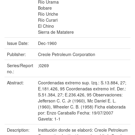
Río Urama
Bobare
Río Uriche
Río Curari
El Chino
Sierra de Matatere
Issue Date:
Dec-1960
Publisher:
Creole Petroleum Corporation
Series/Report
;0269
no.:
Abstract:
Coordenadas extremo sup. Izq.: S.13.884, 27;
E.181.426, 95 Coordenadas extremo inf. Der.:
S.51.384, 27; E.236.426, 95 Observaciones:
Jefferson C. C. Jr (1960), Mc Daniel E. L.
(1960), Wheeler C. B. (1958) Ficha elaborada
por: Enzo Caraballo Fecha: 19/07/2007
Gaveta: 1-1
Description:
Institución donde se elaboró: Creole Petroleum