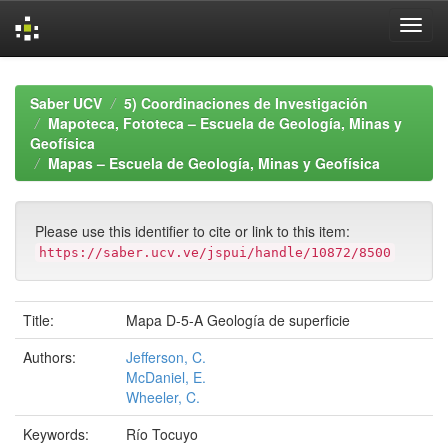
Skip
navigation
Saber UCV
5) Coordinaciones de Investigación
Mapoteca, Fototeca – Escuela de Geología, Minas y
Geofísica
Mapas – Escuela de Geología, Minas y Geofísica
Please use this identifier to cite or link to this item:
https://saber.ucv.ve/jspui/handle/10872/8500
Title:
Mapa D-5-A Geología de superficie
Authors:
Jefferson, C.
McDaniel, E.
Wheeler, C.
Keywords:
Río Tocuyo