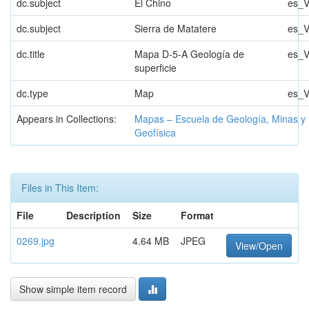
dc.subject
El Chino
es_
dc.subject
Sierra de Matatere
es_
dc.title
Mapa D-5-A Geología de
es_
superficie
dc.type
Map
es_
Appears in Collections:
Mapas – Escuela de Geología, Minas y
Geofísica
Files in This Item:
File
Description
Size
Format
0269.jpg
4.64 MB
JPEG
View/Open
Show simple item record