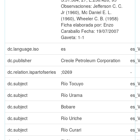
Observaciones: Jefferson C. C.
Jr (1960), Mc Daniel E. L.
(1960), Wheeler C. B. (1958)
Ficha elaborada por: Enzo
Caraballo Fecha: 19/07/2007
Gaveta: 1-1
dc.language.iso
es
es_
dc.publisher
Creole Petroleum Corporation
es_
dc.relation.ispartofseries
;0269
-
dc.subject
Río Tocuyo
es_
dc.subject
Río Urama
es_
dc.subject
Bobare
es_
dc.subject
Río Uriche
es_
dc.subject
Río Curari
es_