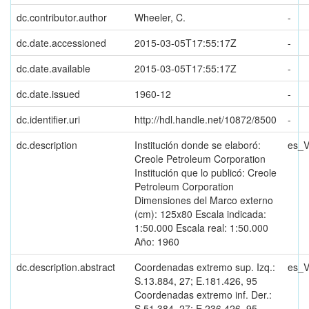
dc.contributor.author
Wheeler, C.
-
dc.date.accessioned
2015-03-05T17:55:17Z
-
dc.date.available
2015-03-05T17:55:17Z
-
dc.date.issued
1960-12
-
dc.identifier.uri
http://hdl.handle.net/10872/8500
-
dc.description
Institución donde se elaboró:
es_
Creole Petroleum Corporation
Institución que lo publicó: Creole
Petroleum Corporation
Dimensiones del Marco externo
(cm): 125x80 Escala indicada:
1:50.000 Escala real: 1:50.000
Año: 1960
dc.description.abstract
Coordenadas extremo sup. Izq.:
es_
S.13.884, 27; E.181.426, 95
Coordenadas extremo inf. Der.:
S.51.384, 27; E.236.426, 95