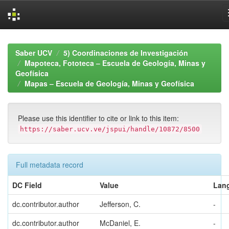
Skip
navigation
Saber UCV
5) Coordinaciones de Investigación
Mapoteca, Fototeca – Escuela de Geología, Minas y
Geofísica
Mapas – Escuela de Geología, Minas y Geofísica
Please use this identifier to cite or link to this item:
https://saber.ucv.ve/jspui/handle/10872/8500
Full metadata record
DC Field
Value
Lan
dc.contributor.author
Jefferson, C.
-
dc.contributor.author
McDaniel, E.
-