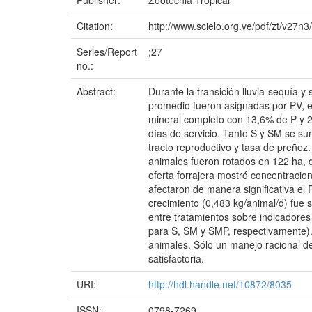
Publisher:
Zootecnia Tropical
Citation:
http://www.scielo.org.ve/pdf/zt/v27n3
Series/Report
;27
no.:
Abstract:
Durante la transición lluvia-sequía y
promedio fueron asignadas por PV, e
mineral completo con 13,6% de P y 2
días de servicio. Tanto S y SM se su
tracto reproductivo y tasa de preñez
animales fueron rotados en 122 ha, d
oferta forrajera mostró concentraci
afectaron de manera significativa el
crecimiento (0,483 kg/animal/d) fue s
entre tratamientos sobre indicadores
para S, SM y SMP, respectivamente). 
animales. Sólo un manejo racional de
satisfactoria.
URI:
http://hdl.handle.net/10872/8035
ISSN:
0798-7269