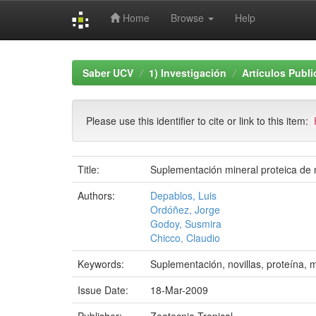
Home
Browse
Help
Skip
navigation
Saber UCV
1) Investigación
Artículos Publ
Please use this identifier to cite or link to this item:
Title:
Suplementación mineral proteica de n
Authors:
Depablos, Luis
Ordóñez, Jorge
Godoy, Susmira
Chicco, Claudio
Keywords:
Suplementación, novillas, proteína, 
Issue Date:
18-Mar-2009