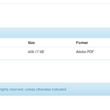
Size
Format
408.17 kB
Adobe PDF
rights reserved, unless otherwise indicated.