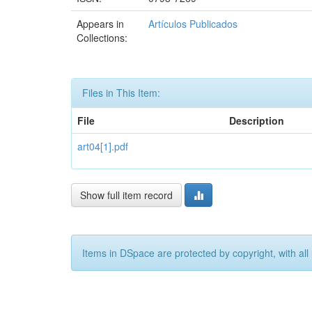
Appears in
Artículos Publicados
Collections:
Files in This Item:
File
Description
art04[1].pdf
Show full item record
Items in DSpace are protected by copyright, with all 