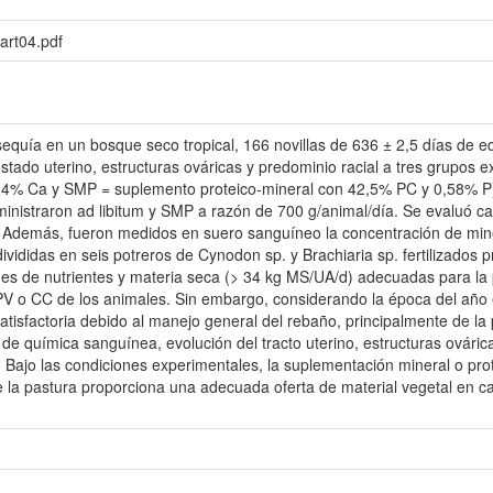
/art04.pdf
 sequía en un bosque seco tropical, 166 novillas de 636 ± 2,5 días de ed
stado uterino, estructuras ováricas y predominio racial a tres grupos
4% Ca y SMP = suplemento proteico-mineral con 42,5% PC y 0,58% P) 
ministraron ad libitum y SMP a razón de 700 g/animal/día. Se evaluó c
. Además, fueron medidos en suero sanguíneo la concentración de mine
ivididas en seis potreros de Cynodon sp. y Brachiaria sp. fertilizados 
ones de nutrientes y materia seca (> 34 kg MS/UA/d) adecuadas para 
 PV o CC de los animales. Sin embargo, considerando la época del año e
atisfactoria debido al manejo general del rebaño, principalmente de la 
 de química sanguínea, evolución del tracto uterino, estructuras ováric
Bajo las condiciones experimentales, la suplementación mineral o prot
 la pastura proporciona una adecuada oferta de material vegetal en ca