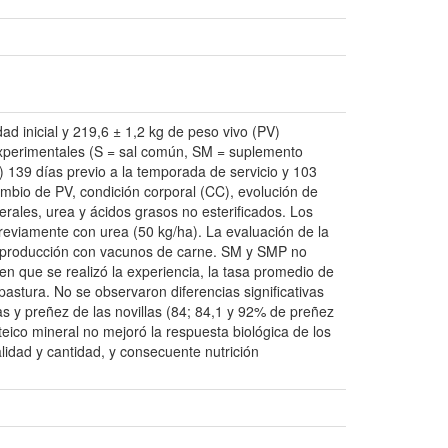
ad inicial y 219,6 ± 1,2 kg de peso vivo (PV)
 experimentales (S = sal común, SM = suplemento
139 días previo a la temporada de servicio y 103
ambio de PV, condición corporal (CC), evolución de
rales, urea y ácidos grasos no esterificados. Los
previamente con urea (50 kg/ha). La evaluación de la
la producción con vacunos de carne. SM y SMP no
n que se realizó la experiencia, la tasa promedio de
pastura. No se observaron diferencias significativas
as y preñez de las novillas (84; 84,1 y 92% de preñez
eico mineral no mejoró la respuesta biológica de los
lidad y cantidad, y consecuente nutrición