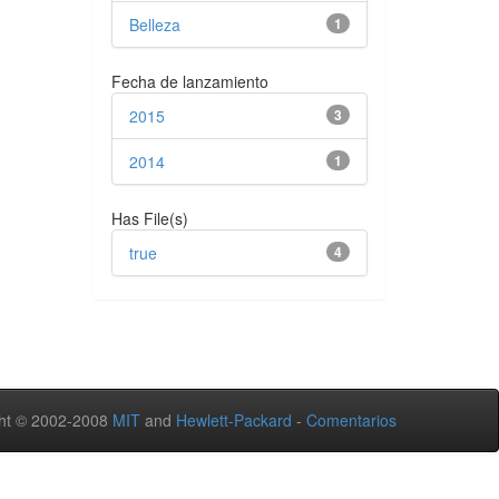
Belleza
1
Fecha de lanzamiento
2015
3
2014
1
Has File(s)
true
4
ht © 2002-2008
MIT
and
Hewlett-Packard
-
Comentarios