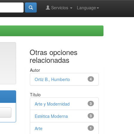
Servicios
Language
Otras opciones
relacionadas
Autor
Ortiz B., Humberto
4
Título
Arte y Modernidad
3
Estética Moderna
3
Arte
1