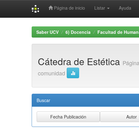
Página de inicio
Listar
Ayuda
Skip
navigation
Saber UCV
6) Docencia
Facultad de Human
Cátedra de Estética
Página
comunidad
Buscar