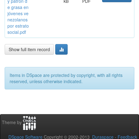
y patrón d
kB
PDF
e grasa en
jóvenes ve
nezolanos
por estrato
social.pdf
Show full item record
Items in DSpace are protected by copyright, with all rights
reserved, unless otherwise indicated.
Theme by
DSpace Software
Copyright © 2002-2013
Duraspace
-
Feedback