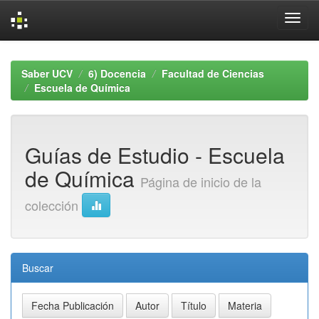
Skip
navigation
Saber UCV
6) Docencia
Facultad de Ciencias
Escuela de Química
Guías de Estudio - Escuela
de Química
Página de inicio de la
colección
Buscar