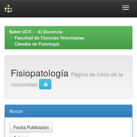
Skip
navigation
Saber UCV
6) Docencia
Facultad de Ciencias Veterinarias
Cátedra de Fisiología
Fisiopatología
Página de inicio de la
comunidad
Buscar