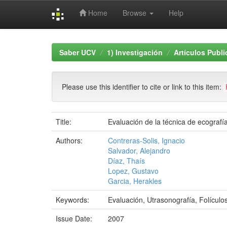
Home
Browse
Help
Skip
navigation
Saber UCV
1) Investigación
Artículos Publ
Please use this identifier to cite or link to this item:
Title:
Evaluación de la técnica de ecografía
Authors:
Contreras-Solis, Ignacio
Salvador, Alejandro
Díaz, Thaís
Lopez, Gustavo
Garcia, Herakles
Keywords:
Evaluación, Utrasonografía, Folículo
Issue Date:
2007