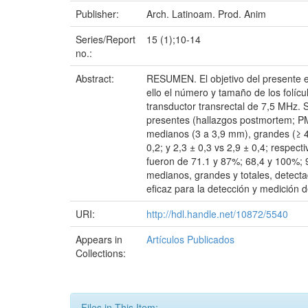
Publisher:
Arch. Latinoam. Prod. Anim
Series/Report
15 (1);10-14
no.:
Abstract:
RESUMEN. El objetivo del presente est
ello el número y tamaño de los folíc
transductor transrectal de 7,5 MHz. 
presentes (hallazgos postmortem; PM
medianos (3 a 3,9 mm), grandes (≥ 4 
0,2; y 2,3 ± 0,3 vs 2,9 ± 0,4; respect
fueron de 71.1 y 87%; 68,4 y 100%; 9
medianos, grandes y totales, detect
eficaz para la detección y medición de
URI:
http://hdl.handle.net/10872/5540
Appears in
Artículos Publicados
Collections:
Files in This Item: