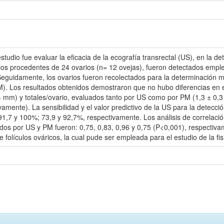
udio fue evaluar la eficacia de la ecografía transrectal (US), en la de
ulos procedentes de 24 ovarios (n= 12 ovejas), fueron detectados emp
Seguidamente, los ovarios fueron recolectados para la determinación 
). Los resultados obtenidos demostraron que no hubo diferencias en 
mm) y totales/ovario, evaluados tanto por US como por PM (1,3 ± 0,3 vs 
ivamente). La sensibilidad y el valor predictivo de la US para la detecci
1,7 y 100%; 73,9 y 92,7%, respectivamente. Los análisis de correlació
ados por US y PM fueron: 0,75, 0,83, 0,96 y 0,75 (P<0,001), respectiv
 folículos ováricos, la cual pude ser empleada para el estudio de la fisi