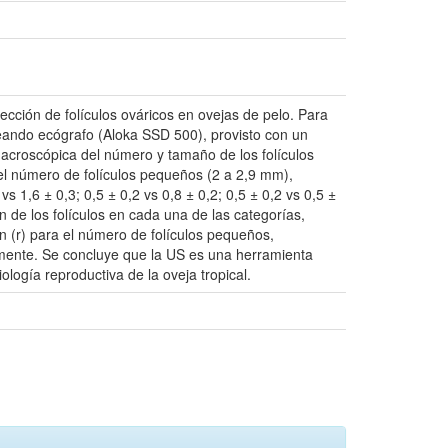
tección de folículos ováricos en ovejas de pelo. Para
leando ecógrafo (Aloka SSD 500), provisto con un
macroscópica del número y tamaño de los folículos
el número de folículos pequeños (2 a 2,9 mm),
1,6 ± 0,3; 0,5 ± 0,2 vs 0,8 ± 0,2; 0,5 ± 0,2 vs 0,5 ±
ón de los folículos en cada una de las categorías,
n (r) para el número de folículos pequeños,
amente. Se concluye que la US es una herramienta
ología reproductiva de la oveja tropical.