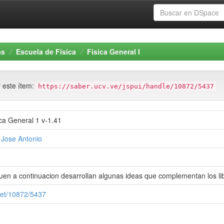
as
Escuela de Física
Física General I
r este ítem:
https://saber.ucv.ve/jspui/handle/10872/5437
ca General 1 v-1.41
 Jose Antonio
uen a continuacion desarrollan algunas ideas que complementan los libr
.net/10872/5437