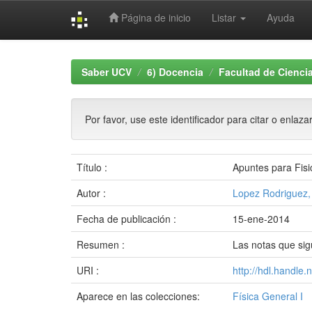
Página de inicio
Listar
Ayuda
Skip
navigation
Saber UCV
6) Docencia
Facultad de Cienci
Por favor, use este identificador para citar o enlaza
Título :
Apuntes para Fisi
Autor :
Lopez Rodriguez,
Fecha de publicación :
15-ene-2014
Resumen :
Las notas que sig
URI :
http://hdl.handle
Aparece en las colecciones:
Física General I