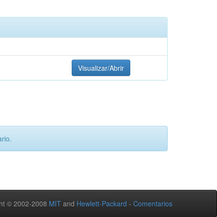
Visualizar/Abrir
rio.
ht © 2002-2008
MIT
and
Hewlett-Packard
-
Comentarios