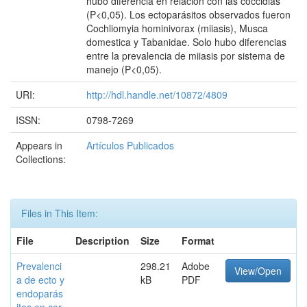
hubo diferencia en relación con las coccidias
(P<0,05). Los ectoparásitos observados fueron
Cochliomyia hominivorax (miiasis), Musca
domestica y Tabanidae. Solo hubo diferencias
entre la prevalencia de miiasis por sistema de
manejo (P<0,05).
URI:
http://hdl.handle.net/10872/4809
ISSN:
0798-7269
Appears in
Artículos Publicados
Collections:
Files in This Item:
File
Description
Size
Format
Prevalenci
298.21
Adobe
View/Open
a de ecto y
kB
PDF
endoparás