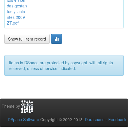
itos en cer
das gestan
tes y lacta
ntes 2009
ZT.pdf
Show full item record
Items in DSpace are protected by copyright, with all rights
reserved, unless otherwise indicated.
Theme by
DSpace Software
Copyright © 2002-2013
Duraspace
-
Feedback