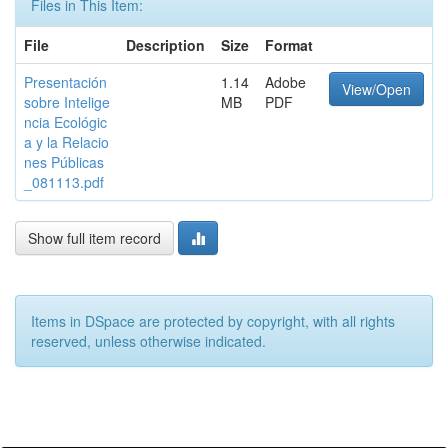
Files in This Item:
File
Description
Size
Format
Presentación
1.14
Adobe
View/Open
sobre Intelige
MB
PDF
ncia Ecológic
a y la Relacio
nes Públicas
_081113.pdf
Show full item record
Items in DSpace are protected by copyright, with all rights
reserved, unless otherwise indicated.