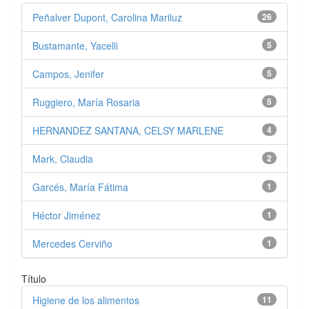
Peñalver Dupont, Carolina Mariluz
26
Bustamante, Yacelli
5
Campos, Jenifer
5
Ruggiero, María Rosaria
5
HERNANDEZ SANTANA, CELSY MARLENE
4
Mark, Claudia
2
Garcés, María Fátima
1
Héctor Jiménez
1
Mercedes Cerviño
1
Título
Higiene de los alimentos
11