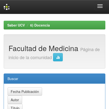
Skip
navigation
Saber UCV
6) Docencia
Facultad de Medicina
Página de
inicio de la comunidad
Buscar