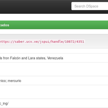
icados
https://saber.ucv.ve/jspui/handle/10872/4351
ls fron Falcón and Lara states, Venezuela
nico; mercurio
c_ing/