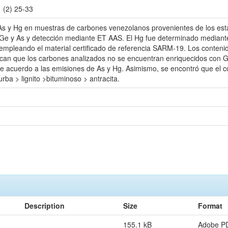
 (2) 25-33
As y Hg en muestras de carbones venezolanos provenientes de los est
 Ge y As y detección mediante ET AAS. El Hg fue determinado mediante
empleando el material certificado de referencia SARM-19. Los conteni
ican que los carbones analizados no se encuentran enriquecidos con 
de acuerdo a las emisiones de As y Hg. Asimismo, se encontró que el c
rba > lignito >bituminoso > antracita.
Description
Size
Format
155.1 kB
Adobe P