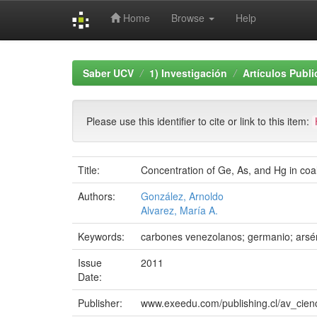
Home
Browse
Help
Skip
navigation
Saber UCV
1) Investigación
Artículos Publ
Please use this identifier to cite or link to this item:
Title:
Concentration of Ge, As, and Hg in coa
Authors:
González, Arnoldo
Alvarez, María A.
Keywords:
carbones venezolanos; germanio; arsé
Issue
2011
Date:
Publisher:
www.exeedu.com/publishing.cl/av_cien