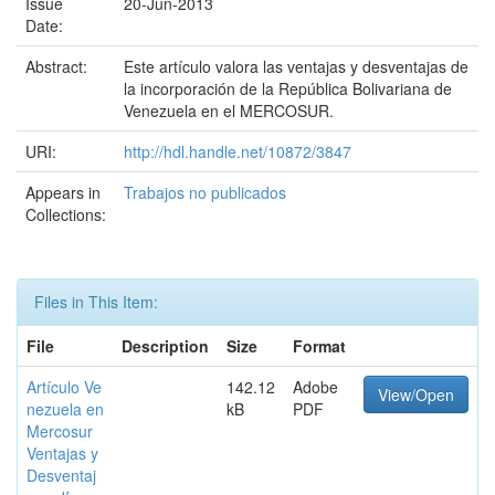
Issue
20-Jun-2013
Date:
Abstract:
Este artículo valora las ventajas y desventajas de
la incorporación de la República Bolivariana de
Venezuela en el MERCOSUR.
URI:
http://hdl.handle.net/10872/3847
Appears in
Trabajos no publicados
Collections:
Files in This Item:
File
Description
Size
Format
Artículo Ve
142.12
Adobe
View/Open
nezuela en
kB
PDF
Mercosur
Ventajas y
Desventaj