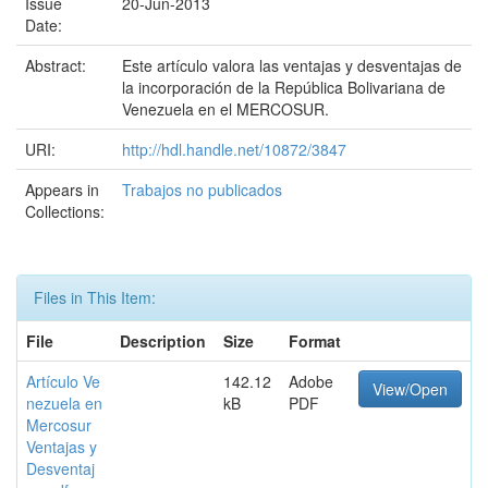
Issue
20-Jun-2013
Date:
Abstract:
Este artículo valora las ventajas y desventajas de
la incorporación de la República Bolivariana de
Venezuela en el MERCOSUR.
URI:
http://hdl.handle.net/10872/3847
Appears in
Trabajos no publicados
Collections:
Files in This Item:
File
Description
Size
Format
Artículo Ve
142.12
Adobe
View/Open
nezuela en
kB
PDF
Mercosur
Ventajas y
Desventaj