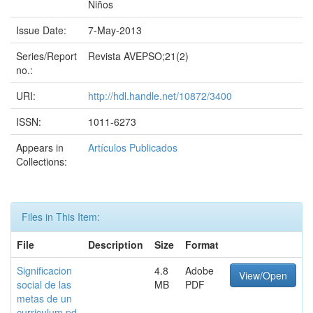
Niños
Issue Date:
7-May-2013
Series/Report
Revista AVEPSO;21(2)
no.:
URI:
http://hdl.handle.net/10872/3400
ISSN:
1011-6273
Appears in
Artículos Publicados
Collections:
Files in This Item:
File
Description
Size
Format
Significacion
4.8
Adobe
View/Open
social de las
MB
PDF
metas de un
curriculum.pd