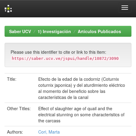
Skip
navigation
Saber UCV
1) Investigación
Artículos Publicados
Please use this identifier to cite or link to this item:
https://saber.ucv.ve/jspui/handle/10872/3090
Title:
Efecto de la edad de la codorniz (Coturnix
coturnix japonica) y del aturdimiento eléctrico
al momento del beneficio sobre las
características de la canal
Other Titles:
Effect of slaughter age of quail and the
electrical stunning on some characteristics of
the carcass
Authors:
Cori, Marta