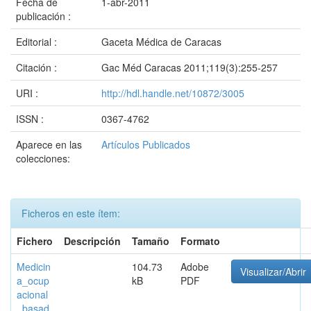
Fecha de
1-abr-2011
publicación :
Editorial :
Gaceta Médica de Caracas
Citación :
Gac Méd Caracas 2011;119(3):255-257
URI :
http://hdl.handle.net/10872/3005
ISSN :
0367-4762
Aparece en las
Artículos Publicados
colecciones:
Ficheros en este ítem:
Fichero
Descripción
Tamaño
Formato
Medicin
104.73
Adobe
Visualizar/Abrir
a_ocup
kB
PDF
acional
_basad