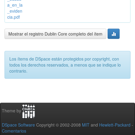
a_en_la
_eviden
cia.pdf
Mostrar el registro Dublin Core completo del ítem
Los ítems de DSpace están protegidos por copyright, con
todos los derechos reservados, a menos que se indique lo
contrario.
Theme by
DSpace Software
Copyright © 2002-2008
MIT
and
Hewlett-Packard
-
Comentarios