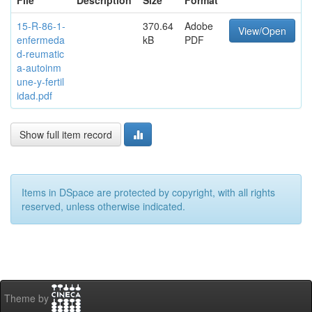
File
Description
Size
Format
15-R-86-1-
370.64
Adobe
View/Open
enfermeda
kB
PDF
d-reumatic
a-autoinm
une-y-fertil
idad.pdf
Show full item record
Items in DSpace are protected by copyright, with all rights
reserved, unless otherwise indicated.
Theme by