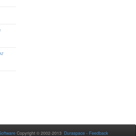
a
ez
oftware
Copyright © 2002-2013
Duraspace
-
Feedback