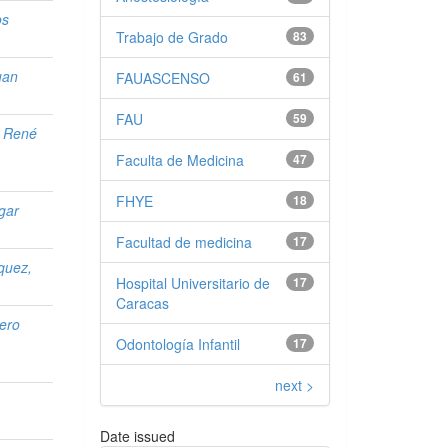
os
Trabajo de Grado
83
uan
FAUASCENSO
61
FAU
59
o René
Faculta de Medicina
47
FHYE
18
gar
Facultad de medicina
17
quez,
Hospital Universitario de
17
Caracas
ero
Odontología Infantil
17
next >
Date issued