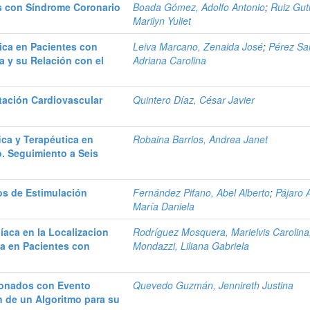
s con Síndrome Coronario
Boada Gómez, Adolfo Antonio
;
Ruiz Gut
Marilyn Yuliet
lica en Pacientes con
Leiva Marcano, Zenaida José
;
Pérez San
a y su Relación con el
Adriana Carolina
tación Cardiovascular
Quintero Díaz, César Javier
ica y Terapéutica en
Robaina Barrios, Andrea Janet
. Seguimiento a Seis
os de Estimulación
Fernández Pifano, Abel Alberto
;
Pájaro 
María Daniela
íaca en la Localizacion
Rodríguez Mosquera, Marielvis Carolina
a en Pacientes con
Mondazzi, Liliana Gabriela
cionados con Evento
Quevedo Guzmán, Jennireth Justina
n de un Algoritmo para su