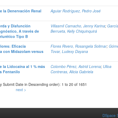
de la Denervación Renal
Aguiar Rodríguez, Pedro José
ierda y Disfunción
Villasmil Camacho, Jenny Karina
;
Garcí
agnóstico, A través de
Berrueta, Kelly Chiquinquirá
iurético Tipo B
iores: Eficacia
Flores Rivero, Rosangela Solimar
;
Góm
na con Midazolam versus
Tovar, Ludexy Dayana
de la Lidocaína al 1 % más
Colombo Pérez, Astrid Lorena
;
Ulloa
s Fentanilo
Contreras, Alicia Gabriela
by Submit Date in Descending order): 1 to 20 of 1651
next >
DSpace S