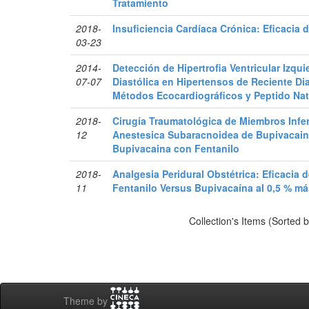
Tratamiento
2018-
Insuficiencia Cardíaca Crónica: Eficacia 
03-23
2014-
Detección de Hipertrofia Ventricular Izqu
07-07
Diastólica en Hipertensos de Reciente Di
Métodos Ecocardiográficos y Peptido Natr
2018-
Cirugía Traumatológica de Miembros Infer
12
Anestesica Subaracnoidea de Bupivacai
Bupivacaina con Fentanilo
2018-
Analgesia Peridural Obstétrica: Eficacia 
11
Fentanilo Versus Bupivacaína al 0,5 % má
Collection's Items (Sorted 
Theme by