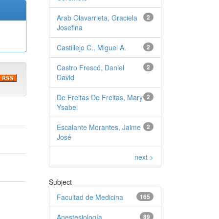
Arab Olavarrieta, Graciela
2
Josefina
Castillejo C., Miguel A.
2
Castro Frescó, Daniel
2
David
De Freitas De Freitas, Mary
2
Ysabel
Escalante Morantes, Jaime
2
José
next >
Subject
Facultad de Medicina
165
Anestesiología
89