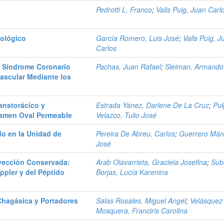
Pedrotti L, Franco
;
Valls Puig, Juan Carl
cológico
García Romero, Luis José
;
Valls Puig, J
Carlos
l Síndrome Coronario
Pachas, Juan Rafael
;
Sleiman, Armand
vascular Mediante los
anstorácico y
Estrada Yánez, Darlene De La Cruz
;
Pul
ramen Oval Permeable
Velazco, Tulio José
o en la Unidad de
Pereira De Abreu, Carlos
;
Guerrero Már
José
Eyección Conservada:
Arab Olavarrieta, Graciela Josefina
;
Sub
ppler y del Péptido
Borjas, Lucía Karenina
Chagásica y Portadores
Salas Rosales, Miguel Angel
;
Velásquez
Mosquera, Franciris Carolina