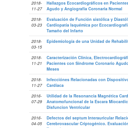
2018-
Hallazgos Ecocardiográficos en Paciente
11-27
Agudo y Angiografía Coronaria Normal
2018-
Evaluación de Función sistólica y Diastó
03-23
Cardiopatía Isquémica por Ecocardiografí
Tamaño del Infarto
2018-
Epidemiología de una Unidad de Rehabili
03-15
2018-
Caracterización Clínica, Electrocardiográf
11-21
Pacientes con Síndrome Coronario Agudo
Meses
2018-
Infecciónes Relacionadas con Dispositiv
11-27
Cardíaca
2016-
Utilidad de la Resonancia Magnética Card
07-29
Anatomofuncional de la Escara Miocardic
Disfuncion Ventricular
2016-
Defectos del septum Interauricular Rela
04-05
Cerebrovascular Criptogénico. Evaluació