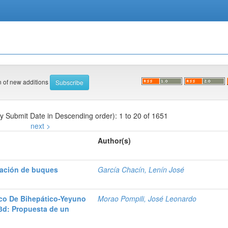
on of new additions
by Submit Date in Descending order): 1 to 20 of 1651
next >
Author(s)
ización de buques
García Chacín, Lenín José
co De Bihepático-Yeyuno
Morao Pompili, José Leonardo
3d: Propuesta de un