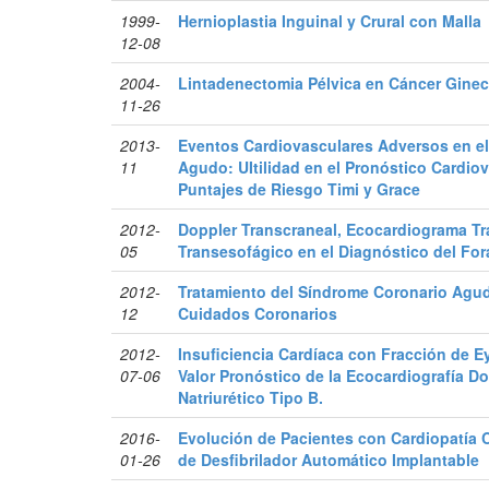
1999-
Hernioplastia Inguinal y Crural con Malla
12-08
2004-
Lintadenectomia Pélvica en Cáncer Gine
11-26
2013-
Eventos Cardiovasculares Adversos en e
11
Agudo: UItilidad en el Pronóstico Cardio
Puntajes de Riesgo Timi y Grace
2012-
Doppler Transcraneal, Ecocardiograma Tr
05
Transesofágico en el Diagnóstico del Fo
2012-
Tratamiento del Síndrome Coronario Agud
12
Cuidados Coronarios
2012-
Insuficiencia Cardíaca con Fracción de 
07-06
Valor Pronóstico de la Ecocardiografía Do
Natriurético Tipo B.
2016-
Evolución de Pacientes con Cardiopatía 
01-26
de Desfibrilador Automático Implantable