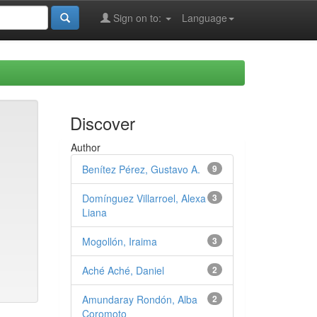
Sign on to:
Language
Discover
Author
Benítez Pérez, Gustavo A.
9
Domínguez Villarroel, Alexa
3
Liana
Mogollón, Iraima
3
Aché Aché, Daniel
2
Amundaray Rondón, Alba
2
Coromoto