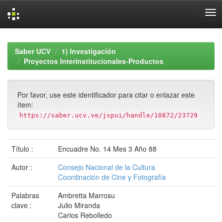
Skip
navigation
Saber UCV
1) Investigación
Proyectos Interinstitucionales-Productos
Por favor, use este identificador para citar o enlazar este
ítem:
https://saber.ucv.ve/jspui/handle/10872/23729
Título :
Encuadre No. 14 Mes 3 Año 88
Autor :
Consejo Nacional de la Cultura
Coordinación de Cine y Fotografía
Palabras
Ambretta Marrosu
clave :
Julio Miranda
Carlos Rebolledo