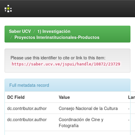
Skip
navigation
Saber UCV
1) Investigación
Proyectos Interinstitucionales-Productos
Please use this identifier to cite or link to this item:
https://saber.ucv.ve/jspui/handle/10872/23729
Full metadata record
DC Field
Value
La
dc.contributor.author
Consejo Nacional de la Cultura
-
dc.contributor.author
Coordinación de Cine y
-
Fotografía