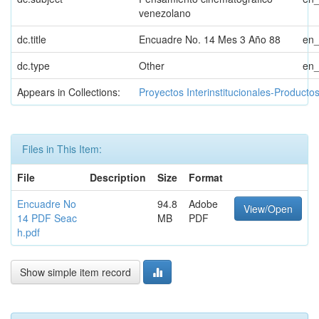
venezolano
dc.title
Encuadre No. 14 Mes 3 Año 88
en
dc.type
Other
en
Appears in Collections:
Proyectos Interinstitucionales-Producto
Files in This Item:
File
Description
Size
Format
Encuadre No
94.8
Adobe
View/Open
14 PDF Seac
MB
PDF
h.pdf
Show simple item record