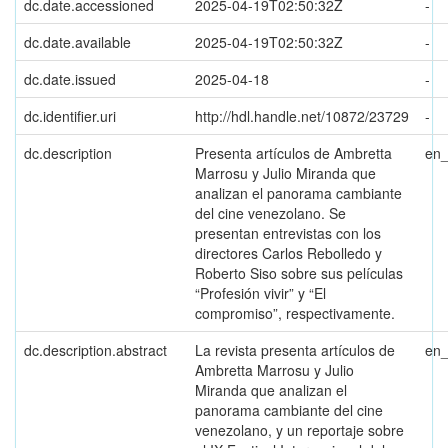
dc.date.accessioned
2025-04-19T02:50:32Z
-
dc.date.available
2025-04-19T02:50:32Z
-
dc.date.issued
2025-04-18
-
dc.identifier.uri
http://hdl.handle.net/10872/23729
-
dc.description
Presenta artículos de Ambretta
en
Marrosu y Julio Miranda que
analizan el panorama cambiante
del cine venezolano. Se
presentan entrevistas con los
directores Carlos Rebolledo y
Roberto Siso sobre sus películas
“Profesión vivir” y “El
compromiso”, respectivamente.
dc.description.abstract
La revista presenta artículos de
en
Ambretta Marrosu y Julio
Miranda que analizan el
panorama cambiante del cine
venezolano, y un reportaje sobre