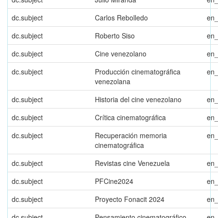
dc.subject
Carlos Rebolledo
en
dc.subject
Roberto Siso
en
dc.subject
Cine venezolano
en
dc.subject
Producción cinematográfica
en
venezolana
dc.subject
Historia del cine venezolano
en
dc.subject
Crítica cinematográfica
en
dc.subject
Recuperación memoria
en
cinematográfica
dc.subject
Revistas cine Venezuela
en
dc.subject
PFCine2024
en
dc.subject
Proyecto Fonacit 2024
en
dc.subject
Pensamiento cinematográfico
en