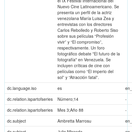
el IX Festival Internacional del
Nuevo Cine Latinoamericano. Se
presenta un perfil de la actriz
venezolana María Luisa Zea y
entrevistas con los directores
Carlos Rebolledo y Roberto Siso
sobre sus películas “Profesión
vivir” y “El compromiso”,
respectivamente. Un foro
fotográfico debate "El futuro de la
fotografía" en Venezuela. Se
incluyen críticas de cine con
películas como “El imperio del
sol” y “Atracción fatal”.
dc.language.iso
es
en
dc.relation.ispartofseries
Número;14
-
dc.relation.ispartofseries
Mes 3;Año 88
-
dc.subject
Ambretta Marrosu
en
dc.subject
Julio Miranda
en