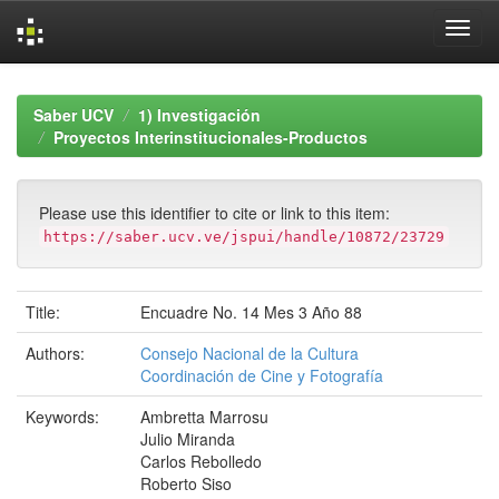
Skip
navigation
Saber UCV
1) Investigación
Proyectos Interinstitucionales-Productos
Please use this identifier to cite or link to this item:
https://saber.ucv.ve/jspui/handle/10872/23729
Title:
Encuadre No. 14 Mes 3 Año 88
Authors:
Consejo Nacional de la Cultura
Coordinación de Cine y Fotografía
Keywords:
Ambretta Marrosu
Julio Miranda
Carlos Rebolledo
Roberto Siso