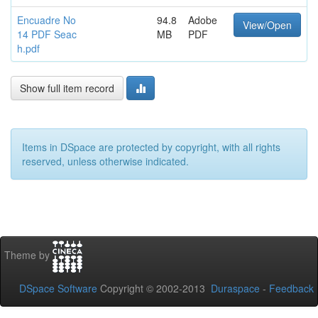
Encuadre No
94.8
Adobe
View/Open
14 PDF Seac
MB
PDF
h.pdf
Show full item record
Items in DSpace are protected by copyright, with all rights
reserved, unless otherwise indicated.
Theme by
DSpace Software
Copyright © 2002-2013
Duraspace
-
Feedback