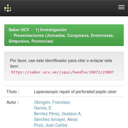
Skip
navigation
Saber UCV
1) Investigación
Presentaciones (Jornadas, Congresos, Entrevistas,
Simposios, Ponencias)
Por favor, use este identificador para citar o enlazar este
ítem:
https://saber.ucv.ve/jspui/handle/10872/23087
Título :
Laparoscopic repair of perforated peptic ulcer
Autor :
Obregón, Francisco
García, E.
Benítez Pérez, Gustavo A.
Sánchez Ismayel, Alexis
Pozo, Juan Carlos