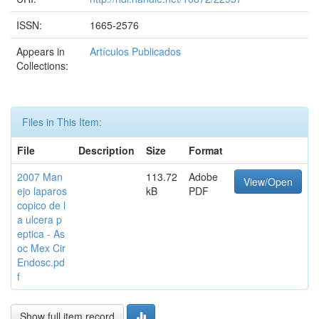
ISSN:
1665-2576
Appears in
Artículos Publicados
Collections:
Files in This Item:
File
Description
Size
Format
2007 Man
113.72
Adobe
View/Open
ejo laparos
kB
PDF
copico de l
a ulcera p
eptica - As
oc Mex Cir
Endosc.pd
f
Show full item record