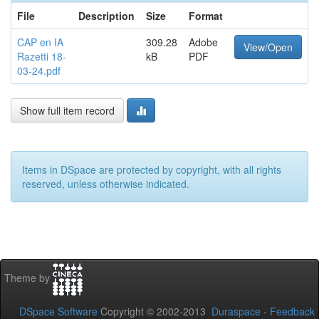
File
Description
Size
Format
CAP en IA
309.28
Adobe
View/Open
Razetti 18-
kB
PDF
03-24.pdf
Show full item record
Items in DSpace are protected by copyright, with all rights
reserved, unless otherwise indicated.
Theme by
DSpace Software
Copyright © 2002-2013
Duraspace
-
Feedback