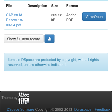
File
Description
Size
Format
CAP en IA
309.28
Adobe
View/Open
Razetti 18-
kB
PDF
03-24.pdf
Show full item record
Items in DSpace are protected by copyright, with all rights
reserved, unless otherwise indicated.
Theme by
DSpace Software
Copyright © 2002-2013
Duraspace
-
Feedback