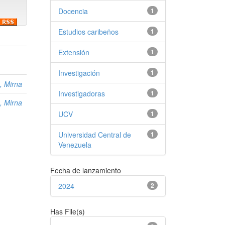
Docencia
1
Estudios caribeños
1
Extensión
1
Investigación
1
, Mirna
Investigadoras
1
, Mirna
UCV
1
Universidad Central de
1
Venezuela
Fecha de lanzamiento
2024
2
Has File(s)