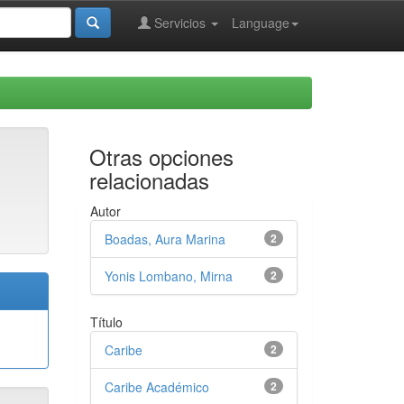
Servicios
Language
Otras opciones
relacionadas
Autor
Boadas, Aura Marina
2
Yonis Lombano, Mirna
2
Título
Caribe
2
Caribe Académico
2