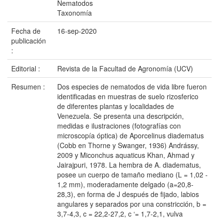
Nematodos
Taxonomía
Fecha de
16-sep-2020
publicación
:
Editorial :
Revista de la Facultad de Agronomía (UCV)
Resumen :
Dos especies de nematodos de vida libre fueron
identificadas en muestras de suelo rizosferico
de diferentes plantas y localidades de
Venezuela. Se presenta una descripción,
medidas e ilustraciones (fotografías con
microscopía óptica) de Aporcelinus diadematus
(Cobb en Thorne y Swanger, 1936) Andrássy,
2009 y Miconchus aquaticus Khan, Ahmad y
Jairajpuri, 1978. La hembra de A. diadematus,
posee un cuerpo de tamaño mediano (L = 1,02 -
1,2 mm), moderadamente delgado (a=20,8-
28,3), en forma de J después de fijado, labios
angulares y separados por una constricción, b =
3,7-4,3, c = 22,2-27,2, c ‘= 1,7-2,1, vulva