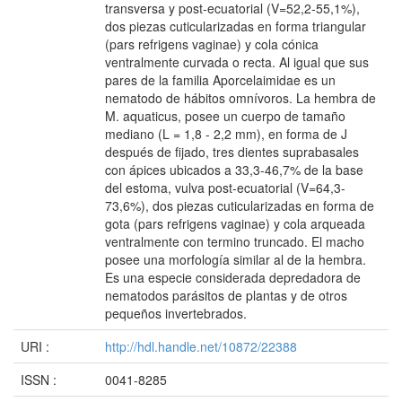
transversa y post-ecuatorial (V=52,2-55,1%),
dos piezas cuticularizadas en forma triangular
(pars refrigens vaginae) y cola cónica
ventralmente curvada o recta. Al igual que sus
pares de la familia Aporcelaimidae es un
nematodo de hábitos omnívoros. La hembra de
M. aquaticus, posee un cuerpo de tamaño
mediano (L = 1,8 - 2,2 mm), en forma de J
después de fijado, tres dientes suprabasales
con ápices ubicados a 33,3-46,7% de la base
del estoma, vulva post-ecuatorial (V=64,3-
73,6%), dos piezas cuticularizadas en forma de
gota (pars refrigens vaginae) y cola arqueada
ventralmente con termino truncado. El macho
posee una morfología similar al de la hembra.
Es una especie considerada depredadora de
nematodos parásitos de plantas y de otros
pequeños invertebrados.
URI :
http://hdl.handle.net/10872/22388
ISSN :
0041-8285