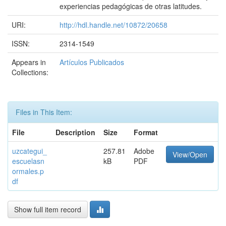
experiencias pedagógicas de otras latitudes.
URI:
http://hdl.handle.net/10872/20658
ISSN:
2314-1549
Appears in
Artículos Publicados
Collections:
Files in This Item:
File
Description
Size
Format
uzcategui_
257.81
Adobe
View/Open
escuelasn
kB
PDF
ormales.p
df
Show full item record