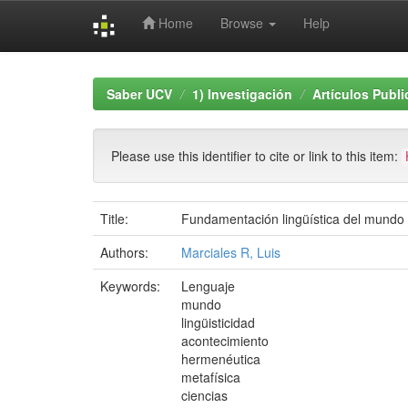
Home
Browse
Help
Skip
navigation
Saber UCV
1) Investigación
Artículos Publ
Please use this identifier to cite or link to this item:
Title:
Fundamentación lingüística del mundo
Authors:
Marciales R, Luis
Keywords:
Lenguaje
mundo
lingüisticidad
acontecimiento
hermenéutica
metafísica
ciencias