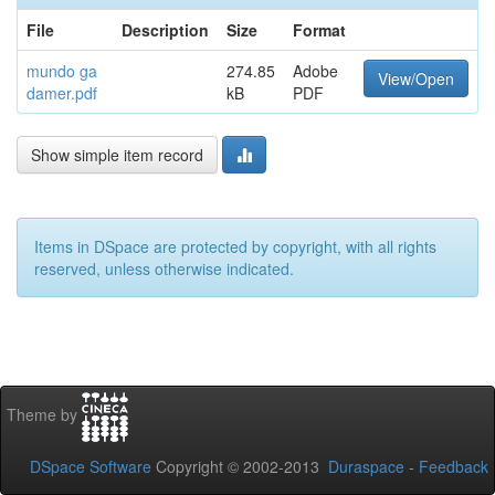
File
Description
Size
Format
mundo ga
274.85
Adobe
View/Open
damer.pdf
kB
PDF
Show simple item record
Items in DSpace are protected by copyright, with all rights
reserved, unless otherwise indicated.
Theme by
DSpace Software
Copyright © 2002-2013
Duraspace
-
Feedback