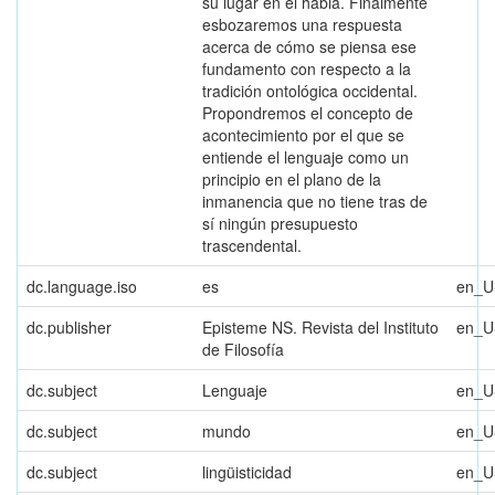
su lugar en el habla. Finalmente
esbozaremos una respuesta
acerca de cómo se piensa ese
fundamento con respecto a la
tradición ontológica occidental.
Propondremos el concepto de
acontecimiento por el que se
entiende el lenguaje como un
principio en el plano de la
inmanencia que no tiene tras de
sí ningún presupuesto
trascendental.
dc.language.iso
es
en_U
dc.publisher
Episteme NS. Revista del Instituto
en_U
de Filosofía
dc.subject
Lenguaje
en_U
dc.subject
mundo
en_U
dc.subject
lingüisticidad
en_U