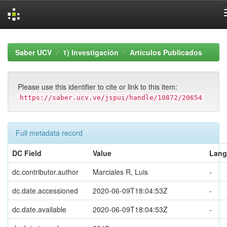
Skip
navigation
Saber UCV
1) Investigación
Artículos Publicados
Please use this identifier to cite or link to this item:
https://saber.ucv.ve/jspui/handle/10872/20654
Full metadata record
DC Field
Value
Lang
dc.contributor.author
Marciales R, Luis
-
dc.date.accessioned
2020-06-09T18:04:53Z
-
dc.date.available
2020-06-09T18:04:53Z
-