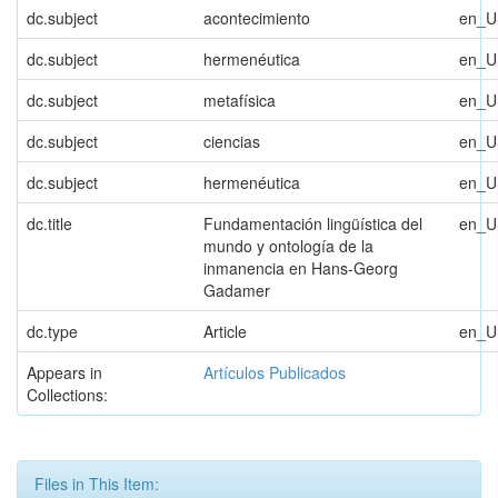
dc.subject
acontecimiento
en_U
dc.subject
hermenéutica
en_U
dc.subject
metafísica
en_U
dc.subject
ciencias
en_U
dc.subject
hermenéutica
en_U
dc.title
Fundamentación lingüística del
en_U
mundo y ontología de la
inmanencia en Hans-Georg
Gadamer
dc.type
Article
en_U
Appears in
Artículos Publicados
Collections:
Files in This Item: