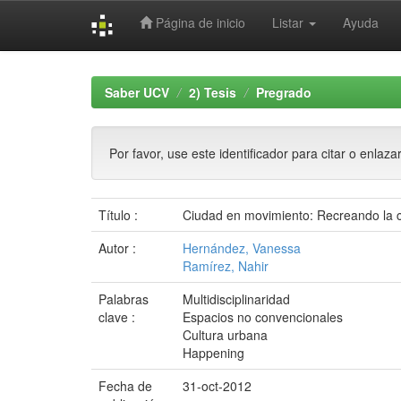
Página de inicio
Listar
Ayuda
Skip
navigation
Saber UCV
2) Tesis
Pregrado
Por favor, use este identificador para citar o enlaza
Título :
Ciudad en movimiento: Recreando la c
Autor :
Hernández, Vanessa
Ramírez, Nahir
Palabras
Multidisciplinaridad
clave :
Espacios no convencionales
Cultura urbana
Happening
Fecha de
31-oct-2012