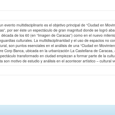
un evento multidisciplinario es el objetivo principal de “Ciudad en M
s”, por ser éste un espectáculo de gran magnitud donde se logró abarc
la década de los 60 (en “Imagen de Caracas”) como en el nuevo milenio
guardias culturales. La multidisciplinaridad y el uso de espacios no 
ltural, son puntos esenciales en el análisis de una “Ciudad en Movimi
re Corp Banca, ubicada en la urbanización La Castellana de Caracas, a 
spectáculo transformado en ciudad empiezan a formar parte de la cultu
son motivo de estudio y análisis en el acontecer artístico – cultural 