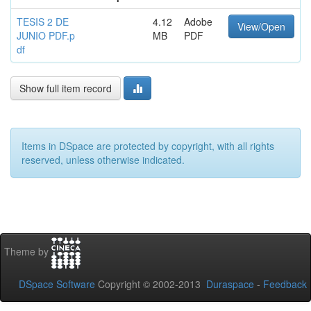
TESIS 2 DE
4.12
Adobe
View/Open
JUNIO PDF.p
MB
PDF
df
Show full item record
Items in DSpace are protected by copyright, with all rights
reserved, unless otherwise indicated.
Theme by
DSpace Software
Copyright © 2002-2013
Duraspace
-
Feedback