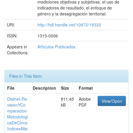
mediciones objetivas y subjetivas, el uso de
indicadores de resultado, el enfoque de
género y la desagregación territorial.
URI:
http://hdl.handle.net/10872/19332
ISSN:
1315-0006
Appears in
Artículos Publicados
Collections:
Files in This Item:
File
Description
Size
Format
Dialnet-Re
811.45
Adobe
View/Open
visionYCo
kB
PDF
mparacion
Metodologi
caDeCinco
IndicesAlte