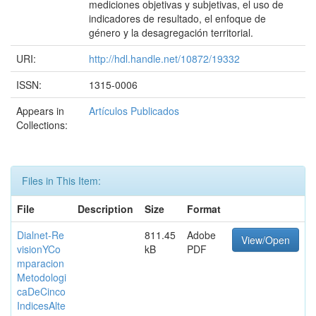
mediciones objetivas y subjetivas, el uso de
indicadores de resultado, el enfoque de
género y la desagregación territorial.
URI:
http://hdl.handle.net/10872/19332
ISSN:
1315-0006
Appears in
Artículos Publicados
Collections:
Files in This Item:
File
Description
Size
Format
Dialnet-Re
811.45
Adobe
View/Open
visionYCo
kB
PDF
mparacion
Metodologi
caDeCinco
IndicesAlte