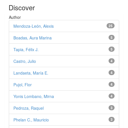
Discover
Author
Mendoza-León, Alexis
25
Boadas, Aura Marina
5
Tapia, Félix J.
5
Castro, Julio
4
Landaeta, María E.
4
Pujol, Flor
4
Yonis Lombano, Mirna
4
Pedroza, Raquel
3
Phelan C., Mauricio
3