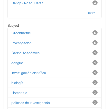
Rangel-Aldao, Rafael
3
next >
Subject
Greenmetric
5
Investigación
5
Caribe Académico
4
dengue
4
investigación científica
4
biología
3
Homenaje
3
políticas de investigación
3