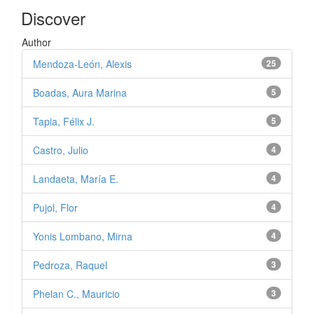
Discover
Author
Mendoza-León, Alexis
25
Boadas, Aura Marina
5
Tapia, Félix J.
5
Castro, Julio
4
Landaeta, María E.
4
Pujol, Flor
4
Yonis Lombano, Mirna
4
Pedroza, Raquel
3
Phelan C., Mauricio
3