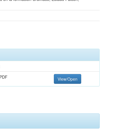
t
 PDF
View/Open