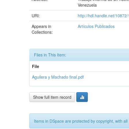
Venezuela
URI:
http://hdl.handle.net/10872
Appears in
Artículos Publicados
Collections:
Files in This Item:
File
Aguilera y Machado final.pdf
Show full item record
Items in DSpace are protected by copyright, with all 