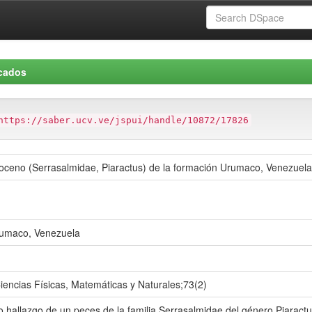
icados
https://saber.ucv.ve/jspui/handle/10872/17826
oceno (Serrasalmidae, Piaractus) de la formación Urumaco, Venezuela
Urumaco, Venezuela
iencias Físicas, Matemáticas y Naturales;73(2)
 hallazgo de un peces de la familia Serrasalmidae del género Piaract