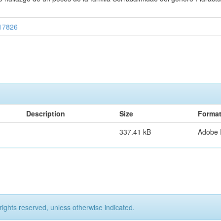
/17826
Description
Size
Forma
337.41 kB
Adobe
rights reserved, unless otherwise indicated.