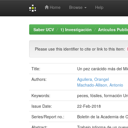
Home
Browse
Help
Skip
navigation
Saber UCV
1) Investigación
Artículos Publ
Please use this identifier to cite or link to this item:
Title:
Un pez carácido más del Mi
Authors:
Aguilera, Orangel
Machado-Allison, Antonio
Keywords:
peces, fósiles, formación 
Issue Date:
22-Feb-2018
Series/Report no.:
Boletin de la Academia de C
Abstract:
Trabajo informa de un nuevo