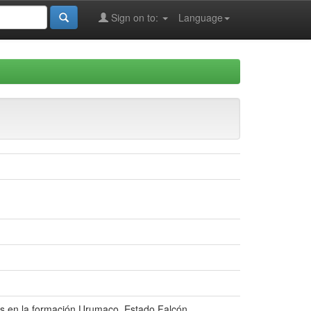
Sign on to:
Language
us en la formación Urumaco, Estado Falcón,