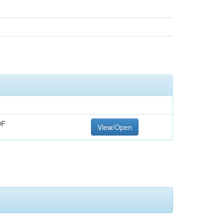
DF
View/Open