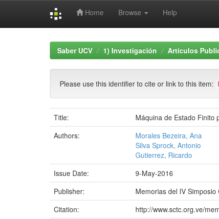
Home
Browse
Help
Skip
navigation
Saber UCV
1) Investigación
Artículos Publ
Please use this identifier to cite or link to this item:
Title:
Máquina de Estado Finito 
Authors:
Morales Bezeira, Ana
Silva Sprock, Antonio
Gutierrez, Ricardo
Issue Date:
9-May-2016
Publisher:
Memorias del IV Simposio 
Citation:
http://www.sctc.org.ve/m