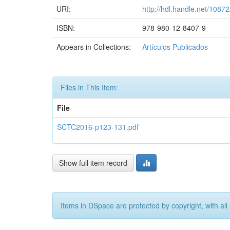
URI:
http://hdl.handle.net/1087
ISBN:
978-980-12-8407-9
Appears in Collections:
Artículos Publicados
Files in This Item:
File
SCTC2016-p123-131.pdf
Show full item record
Items in DSpace are protected by copyright, with all 