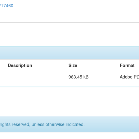
2/17460
Description
Size
Format
983.45 kB
Adobe P
rights reserved, unless otherwise indicated.