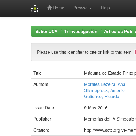
Home
Browse
Help
Skip
navigation
Saber UCV
1) Investigación
Artículos Publ
Please use this identifier to cite or link to this item:
Title:
Máquina de Estado Finito 
Authors:
Morales Bezeira, Ana
Silva Sprock, Antonio
Gutierrez, Ricardo
Issue Date:
9-May-2016
Publisher:
Memorias del IV Simposio 
Citation:
http://www.sctc.org.ve/m