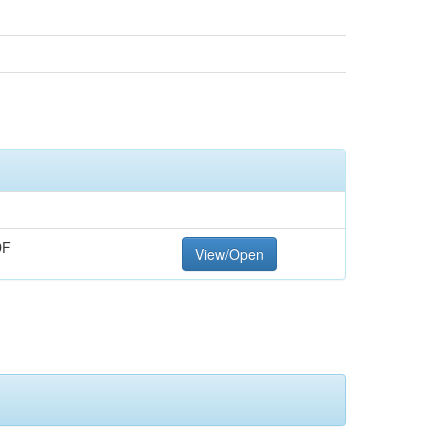
DF
View/Open