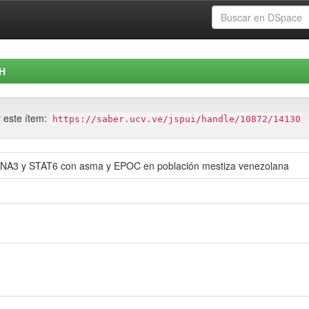
H
r este ítem:
https://saber.ucv.ve/jspui/handle/10872/14130
NA3 y STAT6 con asma y EPOC en población mestiza venezolana