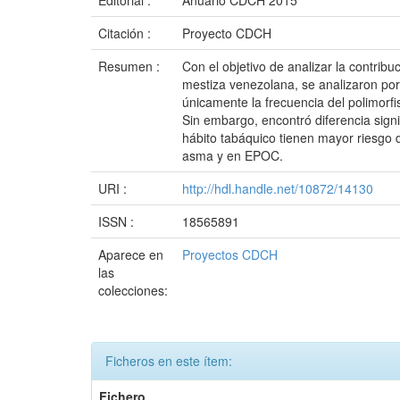
Editorial :
Anuario CDCH 2015
Citación :
Proyecto CDCH
Resumen :
Con el objetivo de analizar la contr
mestiza venezolana, se analizaron por
únicamente la frecuencia del polimorf
Sin embargo, encontró diferencia signi
hábito tabáquico tienen mayor riesgo
asma y en EPOC.
URI :
http://hdl.handle.net/10872/14130
ISSN :
18565891
Aparece en
Proyectos CDCH
las
colecciones:
Ficheros en este ítem:
Fichero