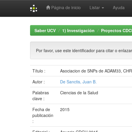
Página de inicio
Listar
Ayuda
Skip
navigation
Saber UCV
1) Investigación
Proyectos CDC
Por favor, use este identificador para citar o enlaza
Título :
Asociacion de SNPs de ADAM33, CHR
Autor :
De Sanctis, Juan B.
Palabras
Ciencias de la Salud
clave :
Fecha de
2015
publicación
: