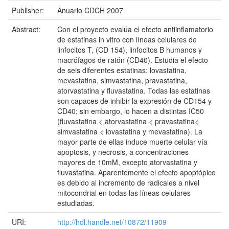
Publisher:
Anuario CDCH 2007
Abstract:
Con el proyecto evalúa el efecto antiinflamatorio
de estatinas in vitro con líneas celulares de
linfocitos T, (CD 154), linfocitos B humanos y
macrófagos de ratón (CD40). Estudia el efecto
de seis diferentes estatinas: lovastatina,
mevastatina, simvastatina, pravastatina,
atorvastatina y fluvastatina. Todas las estatinas
son capaces de inhibir la expresión de CD154 y
CD40; sin embargo, lo hacen a distintas IC50
(fluvastatina < atorvastatina < pravastatina<
simvastatina < lovastatina y mevastatina). La
mayor parte de ellas induce muerte celular vía
apoptosis, y necrosis, a concentraciones
mayores de 10mM, excepto atorvastatina y
fluvastatina. Aparentemente el efecto apoptópico
es debido al incremento de radicales a nivel
mitocondrial en todas las líneas celulares
estudiadas.
URI:
http://hdl.handle.net/10872/11909