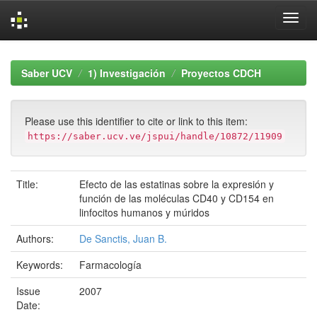
Skip
navigation
Saber UCV
1) Investigación
Proyectos CDCH
Please use this identifier to cite or link to this item:
https://saber.ucv.ve/jspui/handle/10872/11909
Title:
Efecto de las estatinas sobre la expresión y
función de las moléculas CD40 y CD154 en
linfocitos humanos y múridos
Authors:
De Sanctis, Juan B.
Keywords:
Farmacología
Issue
2007
Date: