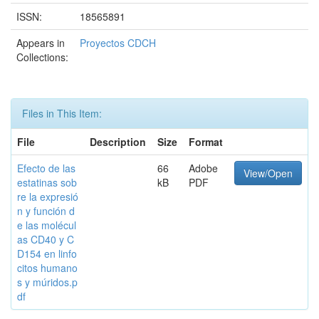
ISSN:
18565891
Appears in
Proyectos CDCH
Collections:
Files in This Item:
File
Description
Size
Format
Efecto de las
66
Adobe
View/Open
estatinas sob
kB
PDF
re la expresió
n y función d
e las molécul
as CD40 y C
D154 en linfo
citos humano
s y múridos.p
df