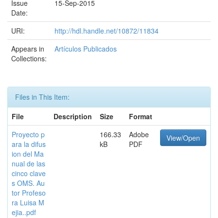
Issue
15-Sep-2015
Date:
URI:
http://hdl.handle.net/10872/11834
Appears in
Artículos Publicados
Collections:
Files in This Item:
File
Description
Size
Format
Proyecto p
166.33
Adobe
View/Open
ara la difus
kB
PDF
ion del Ma
nual de las
cinco clave
s OMS. Au
tor Profeso
ra Luisa M
ejia..pdf