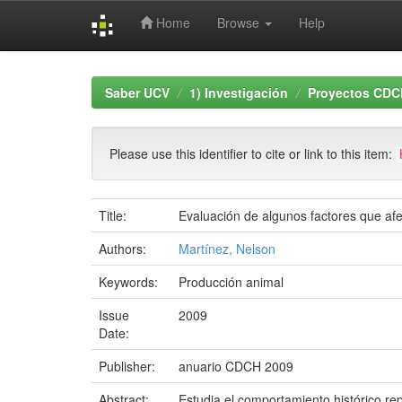
Home
Browse
Help
Skip
navigation
Saber UCV
1) Investigación
Proyectos CDC
Please use this identifier to cite or link to this item:
Title:
Evaluación de algunos factores que af
Authors:
Martínez, Nelson
Keywords:
Producción animal
Issue
2009
Date:
Publisher:
anuario CDCH 2009
Abstract:
Estudia el comportamiento histórico re