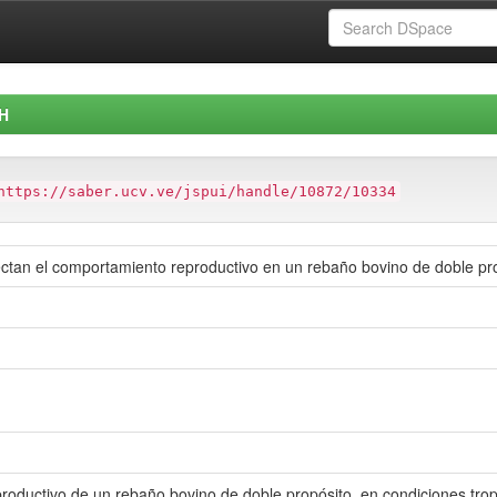
H
https://saber.ucv.ve/jspui/handle/10872/10334
ectan el comportamiento reproductivo en un rebaño bovino de doble pr
productivo de un rebaño bovino de doble propósito, en condiciones trop