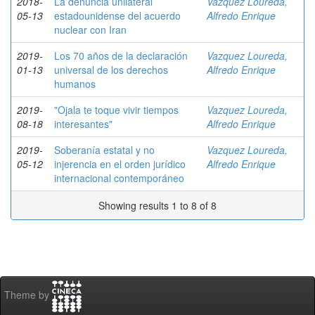
2018-
La denuncia unilateral
Vazquez Loureda,
05-13
estadounidense del acuerdo
Alfredo Enrique
nuclear con Iran
2019-
Los 70 años de la declaración
Vazquez Loureda,
01-13
universal de los derechos
Alfredo Enrique
humanos
2019-
"Ojala te toque vivir tiempos
Vazquez Loureda,
08-18
interesantes"
Alfredo Enrique
2019-
Soberanía estatal y no
Vazquez Loureda,
05-12
injerencia en el orden jurídico
Alfredo Enrique
internacional contemporáneo
Showing results 1 to 8 of 8
Theme by