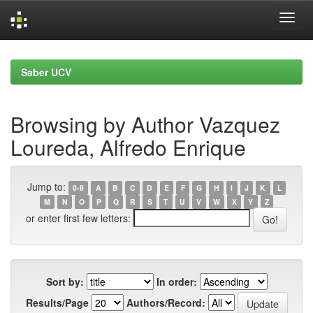
Skip
navigation
Saber UCV
Browsing by Author Vazquez
Loureda, Alfredo Enrique
Jump to:
0-9
A
B
C
D
E
F
G
H
I
J
K
L
M
N
O
P
Q
R
S
T
U
V
W
X
Y
Z
or enter first few letters:
Sort by:
In order:
Results/Page
Authors/Record: