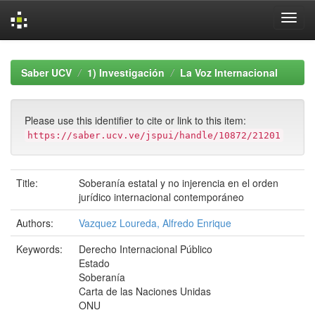
Skip
navigation
Saber UCV
1) Investigación
La Voz Internacional
Please use this identifier to cite or link to this item:
https://saber.ucv.ve/jspui/handle/10872/21201
Title:
Soberanía estatal y no injerencia en el orden
jurídico internacional contemporáneo
Authors:
Vazquez Loureda, Alfredo Enrique
Keywords:
Derecho Internacional Público
Estado
Soberanía
Carta de las Naciones Unidas
ONU